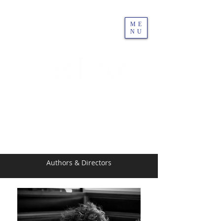
ME
NU
Authors & Directors