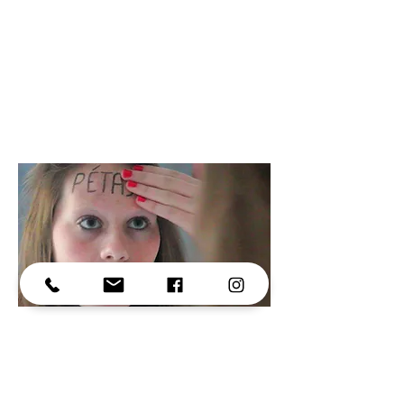
Résumé
Une jeune fille, un miroir et des mots.
> Sélectionné en compétition au festival
International des Très Courts , 2013