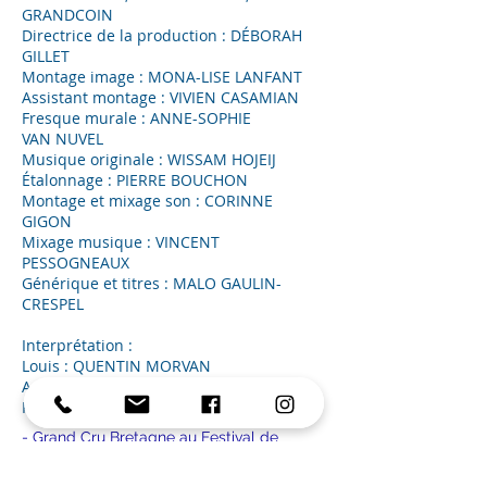
GRANDCOIN
Directrice de la production : DÉBORAH
GILLET
Montage image : MONA-LISE LANFANT
Assistant montage : VIVIEN CASAMIAN
Fresque murale : ANNE-SOPHIE
VAN NUVEL
Musique originale : WISSAM HOJEIJ
Étalonnage : PIERRE BOUCHON
Montage et mixage son : CORINNE
GIGON
Mixage musique : VINCENT
PESSOGNEAUX
Générique et titres : MALO GAULIN-
CRESPEL
Interprétation :
Louis : QUENTIN MORVAN
Agnès : VALENTINE GITTON
Raphaël : FANCH BLANCHARD
- Grand Cru Bretagne au Festival de
Douarnenez (Douarnenez, France)
- Festival International du Film de Vébron