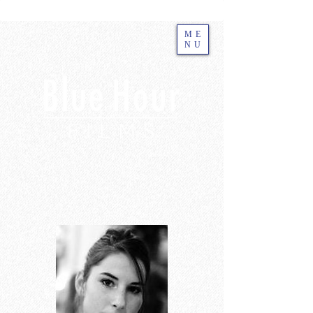
ME
NU