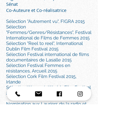
Sénat
Co-Auteure et Co-réalisatrice
Sélection "Autrement vu"​, FIGRA 2015
Sélection
"Femmes/Genres/Résistances"​, Festival
International de Films de Femmes 2015
Sélection "Reel to reel", International
Dublin Film Festival 2015
Sélection Festival international de films
documentaires de Lasalle 2015
Sélection Festival Femmes en
résistances, Arcueil 2015
Sélection Cork Film Festival 2015,
Irlande
Sélection Women's Worlds Film Festival
2015, Tübingen, Allemagne
Nomination aux Lauriers de la radio et
de la télévision, catégorie Laurier
Première Œuvre 2015
Alors que la France a récemment célébré les
40 ans de la loi Simone Veil, le droit à
l'avortement n'est toujours pas garanti dans