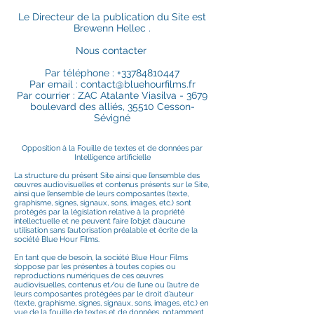
Le Directeur de la publication du Site est
Brewenn Hellec .
Nous contacter
Par téléphone : +33784810447
Par email :
contact@bluehourfilms.fr
Par courrier : ZAC Atalante Viasilva - 3679
boulevard des alliés, 35510 Cesson-
Sévigné
Opposition à la Fouille de textes et de données par
Intelligence artificielle
La structure du présent Site ainsi que l’ensemble des
œuvres audiovisuelles et contenus présents sur le Site,
ainsi que l’ensemble de leurs composantes (texte,
graphisme, signes, signaux, sons, images, etc.) sont
protégés par la législation relative à la propriété
intellectuelle et ne peuvent faire l’objet d’aucune
utilisation sans l’autorisation préalable et écrite de la
société Blue Hour Films.
En tant que de besoin, la société Blue Hour Films
s’oppose par les présentes à toutes copies ou
reproductions numériques de ces œuvres
audiovisuelles, contenus et/ou de l’une ou l’autre de
leurs composantes protégées par le droit d’auteur
(texte, graphisme, signes, signaux, sons, images, etc.) en
vue de la fouille de textes et de données, notamment