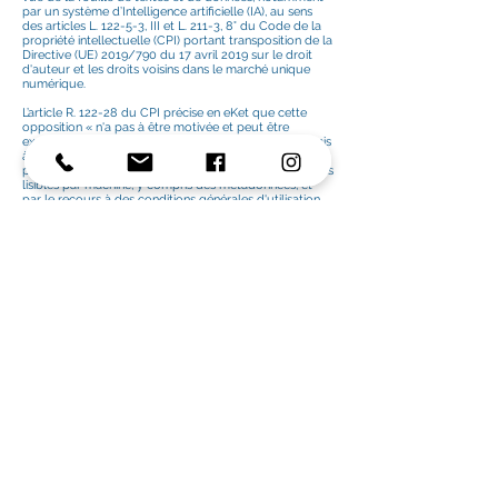
par un système d’Intelligence artificielle (IA), au sens
des articles L. 122-5-3, III et L. 211-3, 8° du Code de la
propriété intellectuelle (CPI) portant transposition de la
Directive (UE) 2019/790 du 17 avril 2019 sur le droit
d'auteur et les droits voisins dans le marché unique
numérique.
L’article R. 122-28 du CPI précise en eKet que cette
opposition « n'a pas à être motivée et peut être
exprimée par tout moyen. Dans le cas de contenus mis
à la disposition du public en ligne, cette opposition
peut notamment être exprimée au moyen de procédés
lisibles par machine, y compris des métadonnées, et
par le recours à des conditions générales d'utilisation
d'un site internet ou d'un service ».
Il est rappelé que dans le cadre de ses activités la
société Blue Hour Films peut autoriser ses
cocontractants et/ou les services de presse en ligne à
utiliser les œuvres audiovisuelles, contenus et/ou l’une
ou l’autre de leurs composantes protégées par le droit
d’auteur (texte, graphisme, signes, signaux, sons,
images, etc.) présents sur le Site, et ce dans la stricte
mesure nécessaire à la réalisation de l’exploitation
autorisée. Toutefois, ces autorisations ne permettent
pas à ces cocontractants et/ou services de presse en
ligne de faire des copies ou reproductions numériques
de ces œuvres et/contenus et/ou leurs composantes
en vue de la fouille de textes et de données, ni
d’autoriser un tiers à le faire, notamment un système
d’IA.
En conséquence, toutes opérations de fouilles de
textes et de données par un système d’IA utilisant les